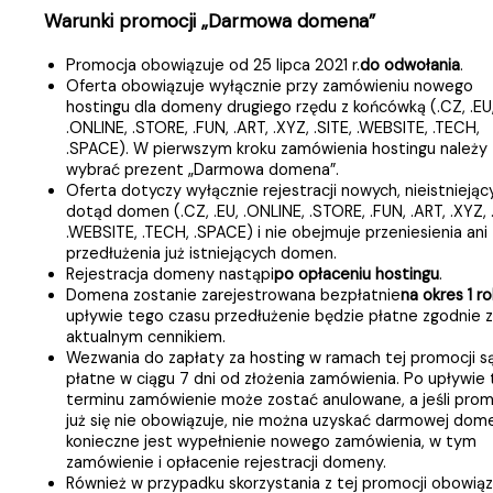
Warunki promocji „Darmowa domena”
Promocja obowiązuje od 25 lipca 2021 r.
do odwołania
.
Oferta obowiązuje wyłącznie przy zamówieniu nowego
hostingu dla domeny drugiego rzędu z końcówką (.CZ, .EU
.ONLINE, .STORE, .FUN, .ART, .XYZ, .SITE, .WEBSITE, .TECH,
.SPACE). W pierwszym kroku zamówienia hostingu należy
wybrać prezent „Darmowa domena”.
Oferta dotyczy wyłącznie rejestracji nowych, nieistniejąc
dotąd domen (.CZ, .EU, .ONLINE, .STORE, .FUN, .ART, .XYZ, 
.WEBSITE, .TECH, .SPACE) i nie obejmuje przeniesienia ani
przedłużenia już istniejących domen.
Rejestracja domeny nastąpi
po opłaceniu hostingu
.
Domena zostanie zarejestrowana bezpłatnie
na okres 1 r
upływie tego czasu przedłużenie będzie płatne zgodnie z
aktualnym cennikiem.
Wezwania do zapłaty za hosting w ramach tej promocji s
płatne w ciągu 7 dni od złożenia zamówienia. Po upływie
terminu zamówienie może zostać anulowane, a jeśli pro
już się nie obowiązuje, nie można uzyskać darmowej dome
konieczne jest wypełnienie nowego zamówienia, w tym
zamówienie i opłacenie rejestracji domeny.
Również w przypadku skorzystania z tej promocji obowiąz