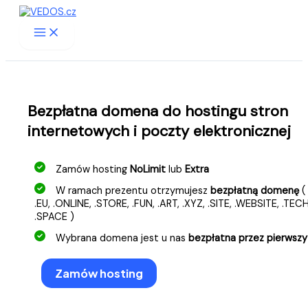
Przejdź
do
treści
Bezpłatna domena do hostingu stron
internetowych i poczty elektronicznej
Zamów hosting
NoLimit
lub
Extra
W ramach prezentu otrzymujesz
bezpłatną domenę
(
.EU, .ONLINE, .STORE, .FUN, .ART, .XYZ, .SITE, .WEBSITE, .TECH
.SPACE )
Wybrana domena jest u nas
bezpłatna przez pierwszy 
Zamów hosting