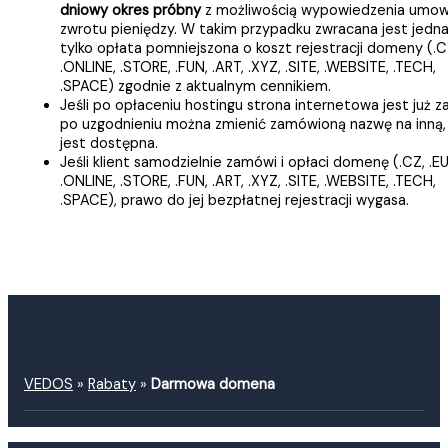
dniowy okres próbny
z możliwością wypowiedzenia umow
zwrotu pieniędzy. W takim przypadku zwracana jest jedn
tylko opłata pomniejszona o koszt rejestracji domeny (.CZ
.ONLINE, .STORE, .FUN, .ART, .XYZ, .SITE, .WEBSITE, .TECH,
.SPACE) zgodnie z aktualnym cennikiem.
Jeśli po opłaceniu hostingu strona internetowa jest już za
po uzgodnieniu można zmienić zamówioną nazwę na inną,
jest dostępna.
Jeśli klient samodzielnie zamówi i opłaci domenę (.CZ, .EU
.ONLINE, .STORE, .FUN, .ART, .XYZ, .SITE, .WEBSITE, .TECH,
.SPACE), prawo do jej bezpłatnej rejestracji wygasa.
VEDOS
»
Rabaty
»
Darmowa domena